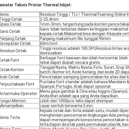
ameter Teknis Printer Thermal Inkjet:
Jenis
Resolusi Tinggi / TIJ / Thermal Foaming Online In
Tinggi Cetak
2-25,4mm
Spasi Cetak
1mm-3mm, tergantung pada konten pencetakan &
Garis tidak terbatas dalam ketinggian maksima
Garis Cetak
kepala cetak.Maksimal bisa dengan 4 kepala cet
Panjang Cetak
Panjang maksimum file tunggal 90mm
Kecepatan Cetak
60m/mnt
Tinggi resolusi adalah 185 DPI;Resolusi lintas a
Resolusi Cetak
disesuaikan
Berbagai font bawaan dan bilah horizontal, bilah v
Cetak Font
tebal dapat diubah secara gratis.
Tanggal Nyata, Waktu Nyata, Foto, Surat, Grup S
Cetak Konten
batch, Nomor lot, Kode batang, dan kode 2D dap
Arah Cetak
Pencetakan samping (pencetakan ke atas dan k
Pustaka font standar adalah bahasa Mandarin & 
Perpustakaan Font
Spanyol, Portugis, Arab dapat opsional
Menu gaya gambar & Cina atau Inggris (Spanyol, 
Antarmuka Operator
Anda lihat adalah apa yang Anda dapatkan.
Fungsi Memori
Lebih dari 1000pcs teks dapat disimpan
Menampilkan
Layar sentuh berwarna 5 inci
Kepala cetak dan tinta adalah satu, mudah dipe
menghindari pencemaran lingkungan.Ada peringa
Jenis Tinta
dapat mempengaruhi konsistensi pencetakan sa
tinta.Dapat dicetak pada permukaan plastik, kaca,