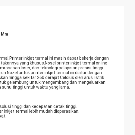
4 Mm
ermal.Printer inkjet termal ini masih dapat bekerja dengan
takannya yang khusus.Nosel printer inkjet termal online
osesan laser, dan teknologi pelapisan presisi tinggi
.Nozel untuk printer inkjet termal ini diatur dengan
n hingga sekitar 260 derajat Celcius oleh arus listrik
entuk gelembung untuk mengembang dan mengeluarkan
an suhu tinggi untuk waktu yang lama.
solusi tinggi dan kecepatan cetak tinggi.
inkjet termal lebih mudah dioperasikan.
wat.