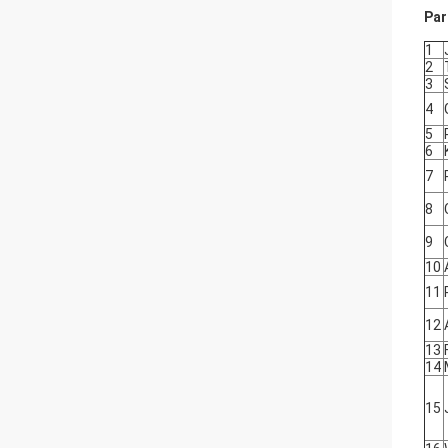
Par
1
2
3
4
5
6
7
8
9
10
11
12
13
14
15