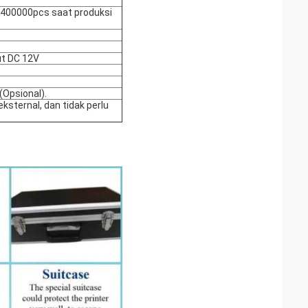
m 400000pcs saat produksi
ut DC 12V
(Opsional).
sternal, dan tidak perlu