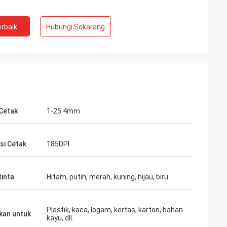
rbaik
Hubungi Sekarang
 Cetak
1-25.4mm
si Cetak
185DPI
tinta
Hitam, putih, merah, kuning, hijau, biru
Plastik, kaca, logam, kertas, karton, bahan
kan untuk
kayu, dll.