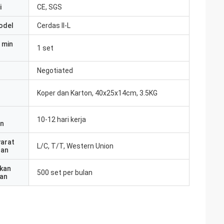
i
CE, SGS
odel
Cerdas II-L
 min
1 set
Negotiated
Koper dan Karton, 40x25x14cm, 3.5KG
10-12 hari kerja
an
yarat
L/C, T/T, Western Union
ran
kan
500 set per bulan
an