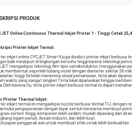
SKRIPSI PRODUK
JET Online Continuous Thermal Inkjet Printer 1 - Tinggi Cetak 25,
kripsi Printer Inkjet Termal:
nter inkjet online CYCJET Smart II juga disebut printer inkjet berbusa t
gat baik meskipun di lingkungan bersuhu tinggi karena teknologi pence
JET mengadopsi teknologi film tipis semikonduktor, menggunakan pemr
uk membentuk sejumlah lubang nosel dengan diameter sekitar 50 mikron
adatan tinggi.Setelah menerima sinyal pemanasan, tinta akan dipanaska
am waktu yang sangat singkat.Tinta lokal dipanaskan hingga memb
ta.Oleh karena itu, tinta printer inkjet berbusa termal ini dapat menah
ur Printer Thermal Inkjet:
nter inkjet termal ini mengadopsi nozzle berbusa termal TIJ, dengan re
armuka pengoperasian dengan layar sentuh berwarna membuat printer 
egrasi sistem tinggi, komponen lebih sedikit, mudah dipasang dan dira
gkang logam penuh, desain industri, dan lebih kuat.
il papan penggerak asli untuk membuat efek cetak lebih berkualitas.