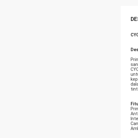
DE
CYC
Des
Pri
san
CYC
unt
kep
dal
tin
Fit
Pri
Ant
Int
Can
Amb