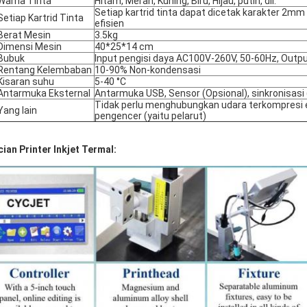
Warna Tinta
Hitam, Merah, Kuning, Biru, Hijau, putih, dll.
Setiap kartrid tinta dapat dicetak karakter 2m
Setiap Kartrid Tinta
efisien
Berat Mesin
3.5kg
Dimensi Mesin
40*25*14 cm
Bubuk
Input pengisi daya AC100V-260V, 50-60Hz, Outp
Rentang Kelembaban
10-90% Non-kondensasi
Kisaran suhu
5-40 °C
Antarmuka Eksternal
Antarmuka USB, Sensor (Opsional), sinkronisasi 
Tidak perlu menghubungkan udara terkompresi ek
Yang lain
pengencer (yaitu pelarut)
cian Printer Inkjet Termal: