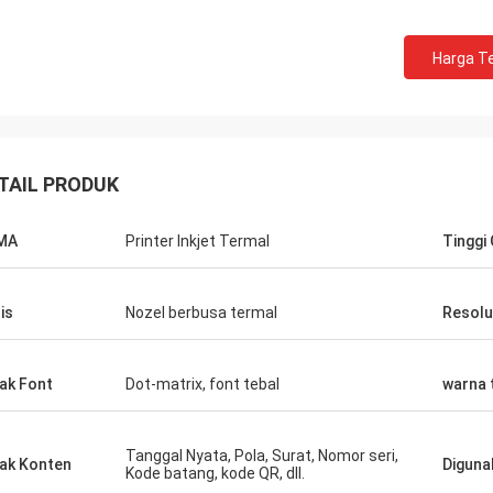
Harga Te
TAIL PRODUK
MA
Printer Inkjet Termal
Tinggi
is
Nozel berbusa termal
Resolu
ak Font
Dot-matrix, font tebal
warna 
Tanggal Nyata, Pola, Surat, Nomor seri,
ak Konten
Diguna
Kode batang, kode QR, dll.