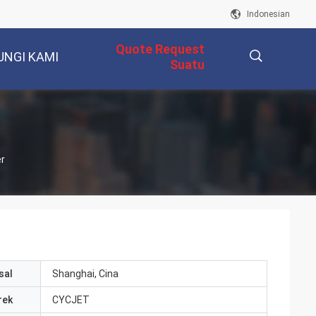
Indonesian
Quote Request
UNGI KAMI
Suatu
描
r
述
sal
Shanghai, Cina
rek
CYCJET