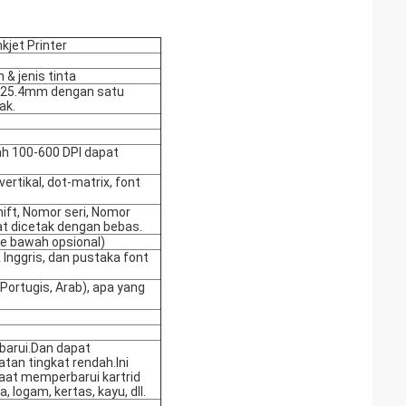
kjet Printer
 jenis tinta
l 25.4mm dengan satu
ak.
rah 100-600 DPI dapat
ertikal, dot-matrix, font
hift, Nomor seri, Nomor
at dicetak dengan bebas.
e bawah opsional)
Inggris, dan pustaka font
Portugis, Arab), apa yang
rbarui.Dan dapat
tan tingkat rendah.Ini
at memperbarui kartrid
 logam, kertas, kayu, dll.