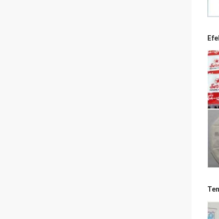
Efe
Ten