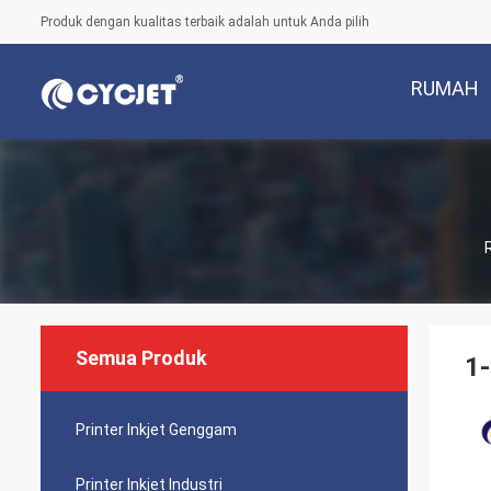
Produk dengan kualitas terbaik adalah untuk Anda pilih
RUMAH
Semua Produk
1-
Printer Inkjet Genggam
Printer Inkjet Industri