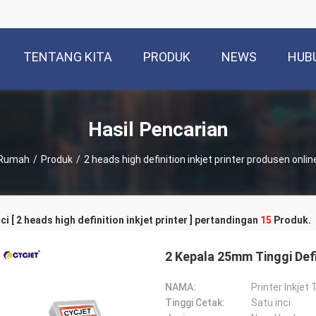
TENTANG KITA
PRODUK
NEWS
HUB
Hasil Pencarian
Rumah
/
Produk
/
2 heads high definition inkjet printer produsen onlin
ci [ 2 heads high definition inkjet printer ] pertandingan
15
Produk.
2 Kepala 25mm Tinggi Defin
NAMA:
Printer Inkjet
Tinggi Cetak:
Satu inci