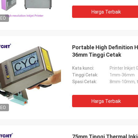
Harga Terbaik
DEO
Portable High Definition 
36mm Tinggi Cetak
Kata kunci:
Printer Inkje
Tinggi Cetak:
1mm-36mm
Spasi Cetak:
8mm-10mm, ter
Harga Terbaik
DEO
75mm Tinggi Thermal Inkje