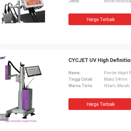
Jenis:
Nozel berbusa
Harga Terbaik
CYCJET UV High Definitio
Nama:
Printer Inkjet 
Tinggi Cetak:
Maks 54mm
Warna Tinta:
Hitam, Merah, K
Harga Terbaik
DEO