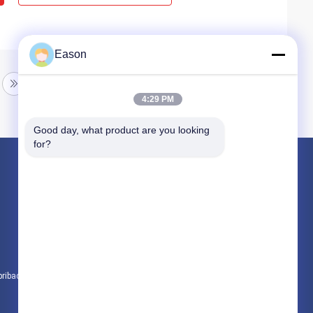
Eason
4:29 PM
Good day, what product are you looking 
for?
Produk
Printer Inkjet Genggam
Printer Inkjet Industri
Mesin Penandaan Laser
pribadi
Semua kategori