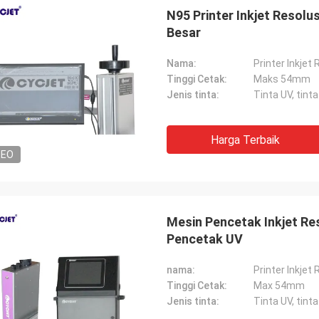
N95 Printer Inkjet Resol
Besar
Nama:
Printer Inkjet 
Tinggi Cetak:
Maks 54mm
Jenis tinta:
Tinta UV, tint
Harga Terbaik
DEO
Mesin Pencetak Inkjet Re
Pencetak UV
nama:
Printer Inkjet 
Tinggi Cetak:
Max 54mm
Jenis tinta:
Tinta UV, tin