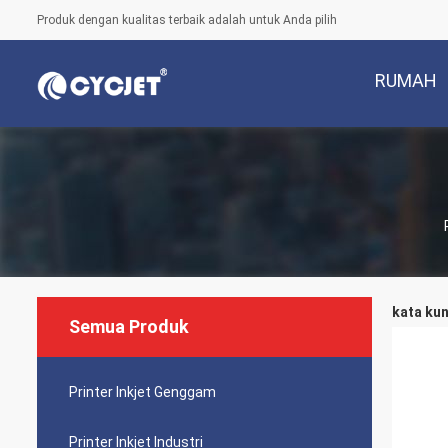
Produk dengan kualitas terbaik adalah untuk Anda pilih
RUMAH
kata kun
Semua Produk
Printer Inkjet Genggam
Printer Inkjet Industri