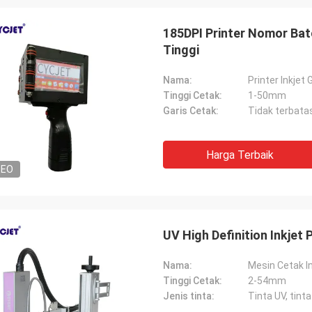
185DPI Printer Nomor Batc
Tinggi
Nama:
Printer Inkje
Tinggi Cetak:
1-50mm
Garis Cetak:
Tidak terbata
Harga Terbaik
DEO
UV High Definition Inkje
Nama:
Mesin Cetak I
Tinggi Cetak:
2-54mm
Jenis tinta:
Tinta UV, tint