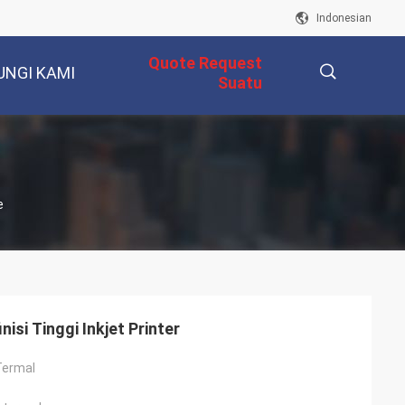
Indonesian
Quote Request
UNGI KAMI
Suatu
描
e
述
isi Tinggi Inkjet Printer
 Termal