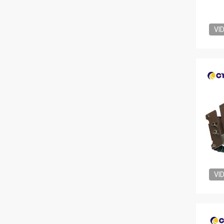
VI
VI