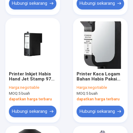
Hubungi sekarang
Hubungi sekarang
Printer Inkjet Habis
Printer Kaca Logam
Hand Jet Stamp 970
Bahan Habis Pakai
940 Model
P5-MP4-BK Reiner
Harga:
negotiable
Harga:
negotiable
Jet Ink Inkjet Printing
MOQ:
5 buah
MOQ:
5 buah
dapatkan harga terbaru
dapatkan harga terbaru
Hubungi sekarang
Hubungi sekarang