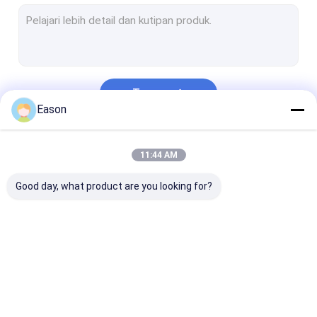
Printer Inkjet Termal
Printer Inkjet Portabel
Printer Inkjet Karakter Besar
Terus
Mesin Las Laser
Eason
Mesin Pembersih Laser
Kategori Kami
11:44 AM
Mesin Pemotong Laser
Good day, what product are you looking for?
Mesin Pelabelan Stiker
mesin paging
Sabuk Konveyor Kemasan Makanan
Printer Inkjet
Printer Inkjet
Mesin Penand
Mesin Inspeksi Visual
Genggam
Industri
Laser