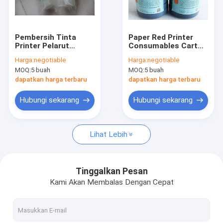
Tur Pabrik
Kontrol kualitas
Pembersih Tinta
Paper Red Printer
Printer Pelarut
Consumables Carton
Hubungi kami
Karton CYCJET Uv
Box CYCJET Oil
Harga:
negotiable
Harga:
negotiable
Ink Cleaner
Based Printing Ink
MOQ:
5 buah
MOQ:
5 buah
Permintaan Penawaran
dapatkan harga terbaru
dapatkan harga terbaru
Hubungi sekarang
Hubungi sekarang
Printer Inkjet Genggam
Lihat Lebih
Printer Inkjet Industri
Mesin Penandaan Laser
Tinggalkan Pesan
Kami Akan Membalas Dengan Cepat
Mesin Pengodean Dan Penandaan
Printer Inkjet Resolusi Tinggi