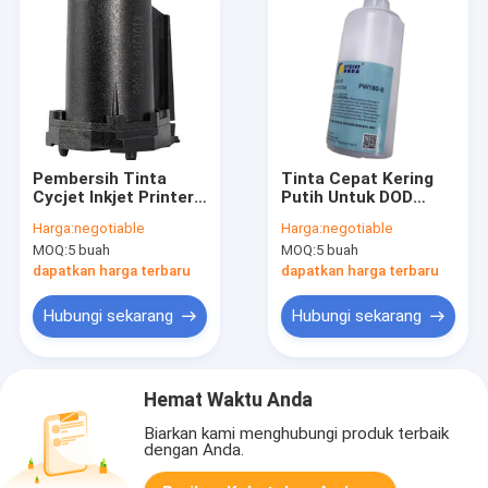
Pembersih Tinta
Tinta Cepat Kering
Cycjet Inkjet Printer
Putih Untuk DOD
Contridges Reine 990
ALT160 Plus ALT260
Harga:
negotiable
Harga:
negotiable
Stempel Tangan
Plus Printer Laser
MOQ:
5 buah
MOQ:
5 buah
Kecil
Cycjet
dapatkan harga terbaru
dapatkan harga terbaru
Hubungi sekarang
Hubungi sekarang
Hemat Waktu Anda
Biarkan kami menghubungi produk terbaik
dengan Anda.