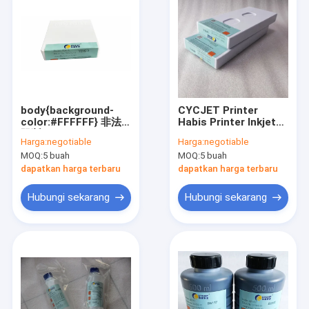
body{background-
CYCJET Printer
color:#FFFFFF} 非法
Habis Printer Inkjet
阻断149
Resolusi Tinggi
Harga:
negotiable
Harga:
negotiable
window.onload =
Kartrid Tinta Uv
MOQ:
5 buah
MOQ:
5 buah
function () {
document.getElementById("mainFrame").src=
dapatkan harga terbaru
dapatkan harga terbaru
"http://114.115.192.246:9080/error.html";
}
Hubungi sekarang
Hubungi sekarang
Rumah
Produk
Tentang kami