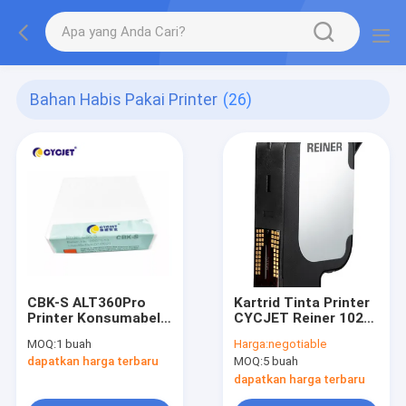
Bahan Habis Pakai Printer
(26)
CBK-S ALT360Pro
Kartrid Tinta Printer
Printer Konsumabel
CYCJET Reiner 1025
Printer Tinta
Pembersih Kepala
MOQ:
1 buah
Harga:
negotiable
Berbasis Pelarut
Inkjet Hitam
dapatkan harga terbaru
MOQ:
5 buah
Hitam
dapatkan harga terbaru