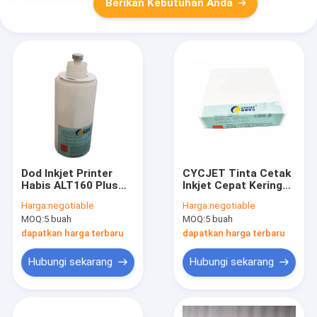
Berikan Kebutuhan Anda
Dod Inkjet Printer
CYCJET Tinta Cetak
Habis ALT160 Plus
Inkjet Cepat Kering
Tinta Berbasis
Untuk Printer Inkjet
Harga:
negotiable
Harga:
negotiable
Alkohol Berpigmen
Resolusi Tinggi
MOQ:
5 buah
MOQ:
5 buah
dapatkan harga terbaru
dapatkan harga terbaru
Hubungi sekarang
Hubungi sekarang