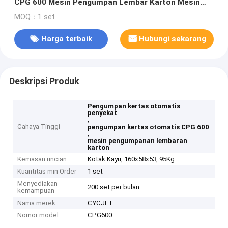
CPG 600 Mesin Pengumpan Lembar Karton Mesin
Pagination
MOQ：1 set
Harga terbaik
Hubungi sekarang
Deskripsi Produk
Pengumpan kertas otomatis
penyekat
,
Cahaya Tinggi
pengumpan kertas otomatis CPG 600
,
mesin pengumpanan lembaran
karton
Kemasan rincian
Kotak Kayu, 160x58x53, 95Kg
Kuantitas min Order
1 set
Menyediakan
200 set per bulan
kemampuan
Nama merek
CYCJET
Nomor model
CPG600