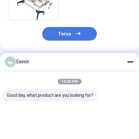
Pengumpan Kertas
Pagination Kotak Karton
Terus
Rekomendasi Produk
Eason
12:29 PM
Good day, what product are you looking for?
CPG 500 Mesin
Mesin Paging Kartu
CPG 450 X Fric
Paging Kantong
CPG 450-D Mesin
Paging Equip
Kertas Mesin
Pengumpan Kertas
AC220V Sheet
Pengumpan Kartu
Pagination
Feeding Machi