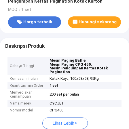
Pengumpan Kertas Pagination Kotak Karton
MOQ：1 set
Harga terbaik
Hubungi sekarang
Deskripsi Produk
,
Mesin Paging Baffle
,
Mesin Paging CPG 450
Cahaya Tinggi
Mesin Pengumpan Kertas Kotak
Pagination
Kemasan rincian
Kotak Kayu, 160x58x53, 95Kg
Kuantitas min Order
1 set
Menyediakan
200 set per bulan
kemampuan
Nama merek
CYCJET
Nomor model
CPG450
Lihat Lebih