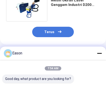
Mesin Ukiran Laser
Genggam Industri D200
Untuk Tanda Ban Truk
Terus
Rekomendasi Produk
Eason
7:54 AM
Good day, what product are you looking for?
Touh Screen CO2
Desktop CYCJET
Mesin Pengod
Coding Dan Mesin
30W Laser Coding
Dan Penandaa