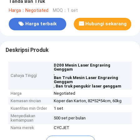
Tanda Ban Truk
Harga：Negotiated
MOQ：1 set
Harga terbaik
Hubungi sekarang
Deskripsi Produk
D200 Mesin Laser Engraving
Genggam
,
Cahaya Tinggi
Ban Truk Mesin Laser Engraving
Genggam
,
Ban truk pengukir laser genggam
Harga
Negotiated
Kemasan rincian
Koper dan Karton, 82*52*54cm, 60kg
Kuantitas min Order
1 set
Menyediakan
500 set per bulan
kemampuan
Nama merek
CYCJET