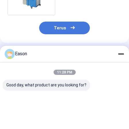
Pengelasan Perhiasan
Terus
Rekomendasi Produk
Eason
11:28 PM
Good day, what product are you looking for?
Pulse 2000w Mesin
CLW 1000W
Mesin Las Las
Las Laser Stainless
Industrial Laser
Genggam Port
Steel Genggam
Welder Tukang Las
2000W Fiber L
Laser Serat
Welder
Otomatis
Harga terbaik
Harga terbaik
Harga terb