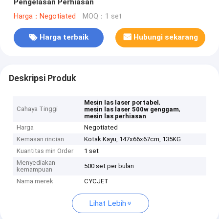
Pengelasan Perhiasan
Harga：Negotiated
MOQ：1 set
Harga terbaik
Hubungi sekarang
Deskripsi Produk
,
Mesin las laser portabel
Cahaya Tinggi
,
mesin las laser 500w genggam
mesin las perhiasan
Harga
Negotiated
Kemasan rincian
Kotak Kayu, 147x66x67cm, 135KG
Kuantitas min Order
1 set
Menyediakan
500 set per bulan
kemampuan
Nama merek
CYCJET
Lihat Lebih