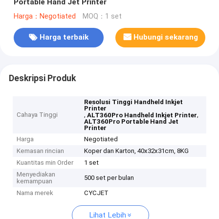
Portable Hand Jet Printer
Harga：Negotiated
MOQ：1 set
Harga terbaik
Hubungi sekarang
Deskripsi Produk
Resolusi Tinggi Handheld Inkjet
Printer
Cahaya Tinggi
,
,
ALT360Pro Handheld Inkjet Printer
ALT360Pro Portable Hand Jet
Printer
Harga
Negotiated
Kemasan rincian
Koper dan Karton, 40x32x31cm, 8KG
Kuantitas min Order
1 set
Menyediakan
500 set per bulan
kemampuan
Nama merek
CYCJET
Lihat Lebih