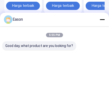
Printer Inkjet
Mobile Handheld
Printing 300×
Handheld
Inkjet Printer
Resolusi 12,7
Harga terbaik
Harga terbaik
Harga terb
Eason
Rumah
Tentang
Hubungi
Desktop
kita
kami
Site
Sitemap
Privacy Policy
5:55 PM
Kualitas
Printer Inkjet Genggam
Pabrik cina.Copyright © 2026
SHANGHAI YUCHANG INDUSTRIAL CO., LIMITED. All Rights
Good day, what product are you looking for?
Reserved.
Rumah
Produk
Tentang kami