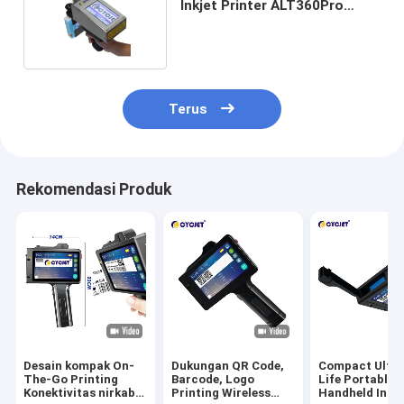
Inkjet Printer ALT360Pro
Portable Hand Jet Printer
Terus
Rekomendasi Produk
Desain kompak On-
Dukungan QR Code,
Compact Ultra
The-Go Printing
Barcode, Logo
Life Portable
Konektivitas nirkabel
Printing Wireless
Handheld Ink