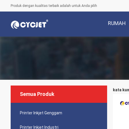
Produk dengan kualitas terbaik adalah untuk Anda pilih
RUMAH
kata kun
Semua Produk
Printer Inkjet Genggam
Printer Inkjet Industri