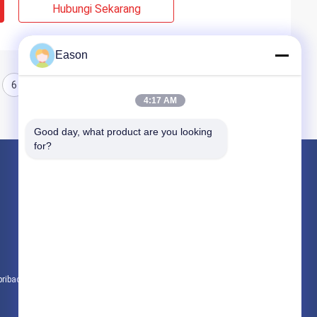
Hubungi Sekarang
Eason
6
7
8
4:17 AM
Good day, what product are you looking 
for?
Produk
Printer Inkjet Genggam
Printer Inkjet Industri
Mesin Penandaan Laser
pribadi
Semua kategori