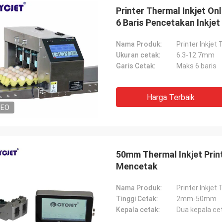
Printer Thermal Inkjet O
6 Baris Pencetakan Inkjet
Nama Produk:
Printer Inkjet
Ukuran cetak:
6.3-12.7mm
Garis Cetak:
Maks 6 baris
Harga Terbaik
DEO
50mm Thermal Inkjet Prin
Mencetak
Nama Produk:
Printer Inkjet
Tinggi Cetak:
2mm-50mm
Kepala cetak:
Dua kepala cet