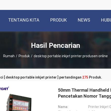
TENTANG KITA
PRODUK
NEWS
HUB
Hasil Pencarian
Rumah
/
Produk
/
desktop portable inkjet printer produsen online
ci [ desktop portable inkjet printer ] pertandingan
275
Produk.
50mm Thermal Handheld In
Pencetakan Nomor Tangg
Nama:
Printer Inkje