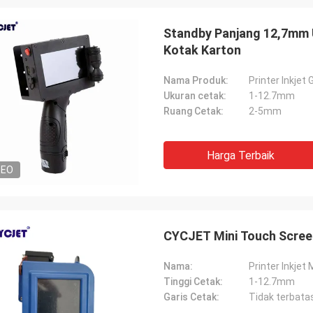
Standby Panjang 12,7mm 
Kotak Karton
Nama Produk:
Printer Inkje
Ukuran cetak:
1-12.7mm
Ruang Cetak:
2-5mm
Harga Terbaik
DEO
CYCJET Mini Touch Screen
Nama:
Printer Inkjet 
Tinggi Cetak:
1-12.7mm
Garis Cetak:
Tidak terbat