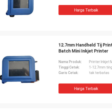
Harga Terbaik
12.7mm Handheld Tij Pri
Batch Mini Inkjet Printer
Nama Produk:
Printer Inkjet 
Tinggi Cetak:
1-12.7mm ting
Garis Cetak:
tak terbatas
Harga Terbaik