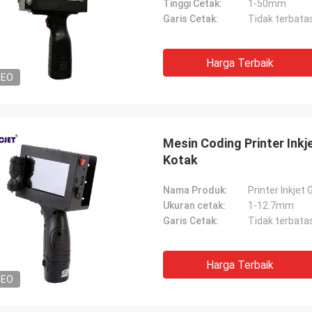
Tinggi Cetak:
1-50mm
Garis Cetak:
Tidak terbata
Harga Terbaik
DEO
Mesin Coding Printer Ink
Kotak
Nama Produk:
Printer Inkje
Ukuran cetak:
1-12.7mm
Garis Cetak:
Tidak terbat
Harga Terbaik
DEO