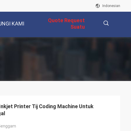
Indonesian
Quote Request
UNGI KAMI
Suatu
描
述
kjet Printer Tij Coding Machine Untuk
al
t Genggam