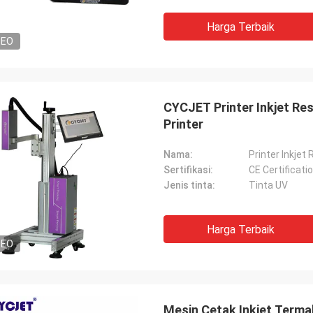
Harga Terbaik
DEO
CYCJET Printer Inkjet Re
Printer
Nama:
Printer Inkjet 
Sertifikasi:
CE Certificati
Jenis tinta:
Tinta UV
Harga Terbaik
DEO
Mesin Cetak Inkjet Termal