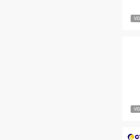
VI
VI